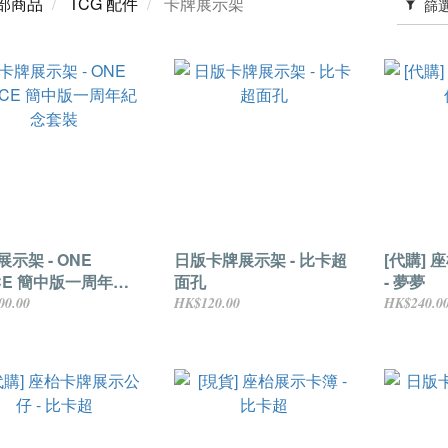
部商品
TCG 配件
卡牌展示架
篩
示架 - ONE
日版卡牌展示架 - 比卡超
[代購]
ECE 簡中版一周年紀
面孔
- 夢夢
裝
00.00
HK$120.00
HK$240.0