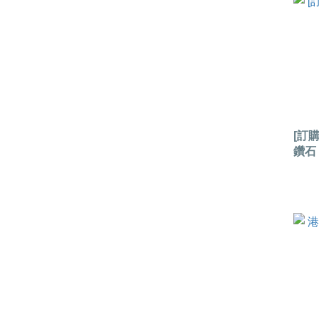
[訂購
鑽石 