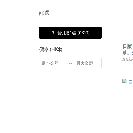
篩選
套用篩選
(0/20)
日版
價格 (HK$)
夢。
HK$2
~