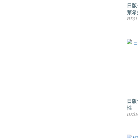
日版
莱希
HK$1
日版
性
HK$1