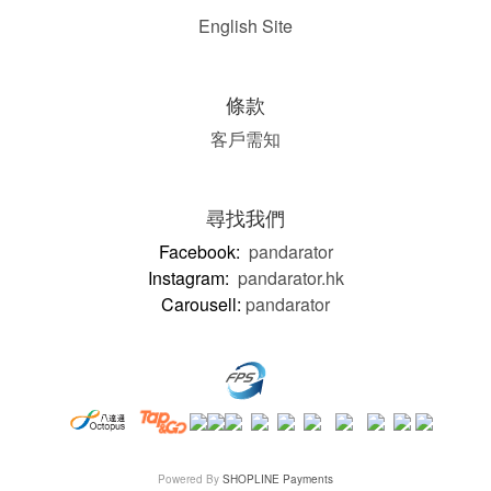
English Site
條款
客戶需知
尋找我們
Facebook:
pandarator
Instagram:
pandarator.hk
Carousell:
pandarator
Powered By
SHOPLINE Payments