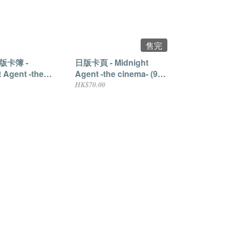
售完
日版卡簿 -
日版卡頁 - Midnight
 Agent -the
Agent -the cinema- (9
 (9格)
格)
HK$70.00