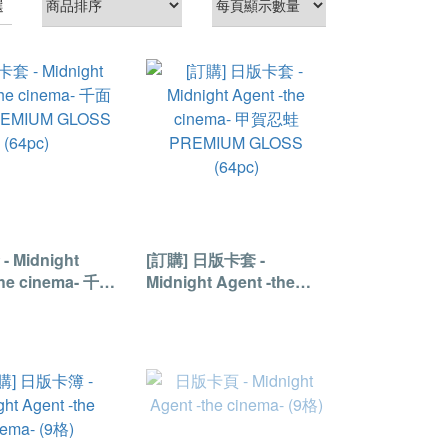
選
 Midnight
[訂購] 日版卡套 -
the cinema- 千面
Midnight Agent -the
EMIUM GLOSS
cinema- 甲賀忍蛙
PREMIUM GLOSS
(64pc)