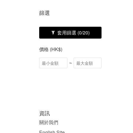
篩選
套用篩選
(0/20)
價格 (HK$)
~
資訊
關於我們
English Site