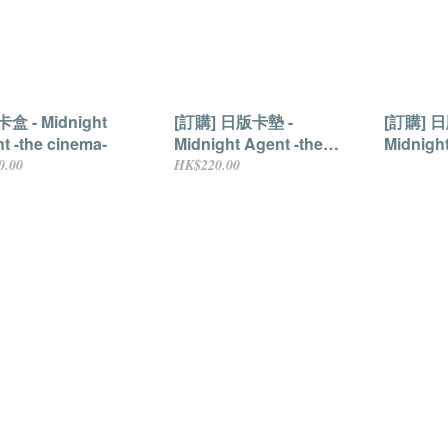
盒 - Midnight
[訂購] 日版卡墊 -
[訂購] 
t -the cinema-
Midnight Agent -the
Midnight
cinema-
cinema-
0.00
HK$220.00