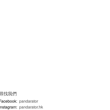
尋找我們
Facebook:
pandarator
Instagram:
pandarator.hk