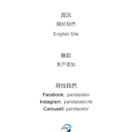
資訊
關於我們
English Site
條款
客戶需知
尋找我們
Facebook:
pandarator
Instagram:
pandarator.hk
Carousell:
pandarator