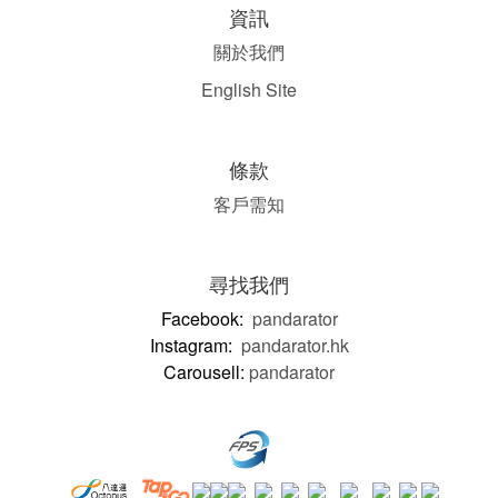
資訊
關於我們
English Site
條款
客戶需知
尋找我們
Facebook:
pandarator
Instagram:
pandarator.hk
Carousell:
pandarator