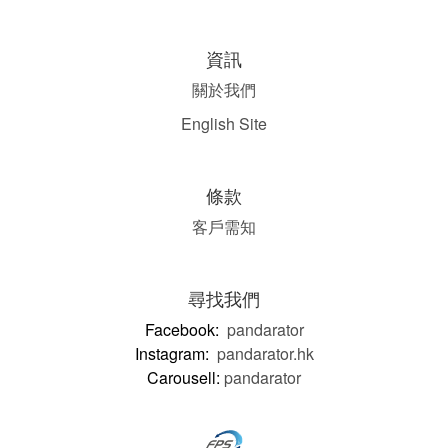
資訊
關於我們
English Site
條款
客戶需知
尋找我們
Facebook:
pandarator
Instagram:
pandarator.hk
Carousell:
pandarator