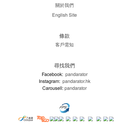
關於我們
English Site
條款
客戶需知
尋找我們
Facebook:
pandarator
Instagram:
pandarator.hk
Carousell:
pandarator