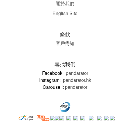
關於我們
English Site
條款
客戶需知
尋找我們
Facebook:
pandarator
Instagram:
pandarator.hk
Carousell:
pandarator