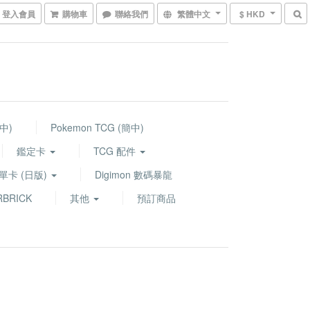
登入會員
購物車
聯絡我們
繁體中文
$ HKD
繁中)
Pokemon TCG (簡中)
鑑定卡
TCG 配件
G 單卡 (日版)
Digimon 數碼暴龍
BRICK
其他
預訂商品