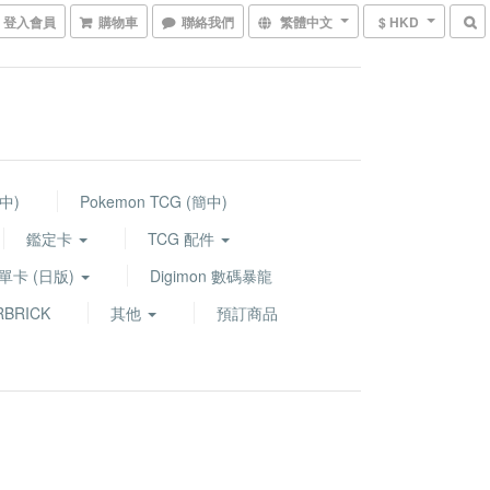
登入會員
購物車
聯絡我們
繁體中文
$ HKD
繁中)
Pokemon TCG (簡中)
鑑定卡
TCG 配件
G 單卡 (日版)
Digimon 數碼暴龍
BRICK
其他
預訂商品