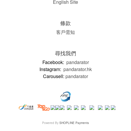
English Site
條款
客戶需知
尋找我們
Facebook:
pandarator
Instagram:
pandarator.hk
Carousell:
pandarator
Powered By
SHOPLINE Payments