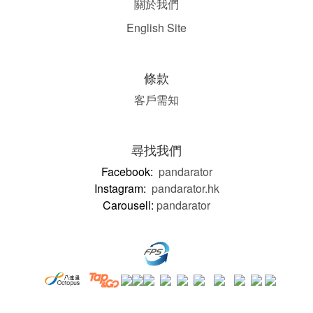
關於我們
English Site
條款
客戶需知
尋找我們
Facebook:
pandarator
Instagram:
pandarator.hk
Carousell:
pandarator