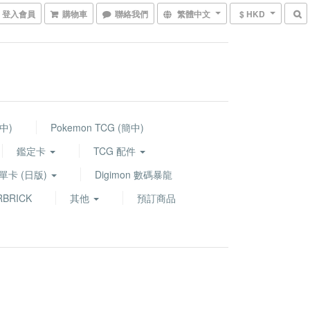
登入會員
購物車
聯絡我們
繁體中文
$ HKD
繁中)
Pokemon TCG (簡中)
鑑定卡
TCG 配件
G 單卡 (日版)
Digimon 數碼暴龍
BRICK
其他
預訂商品