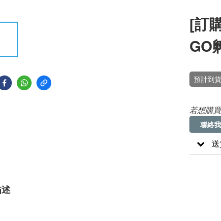
[訂購
GO
預計到貨
若想購買
聯絡我
送
描述