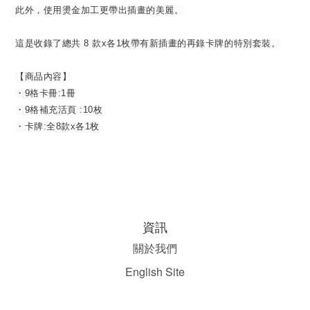
此外，使用燙金加工更帶出插畫的美麗。
這是收錄了總共 8 款x各1枚帶有新插畫的再錄卡牌的特別套裝。
【商品內容】
・9格卡冊:1冊
・9格補充活頁 :10枚
・卡牌:全8款x各1枚
資訊
關於我們
English Site