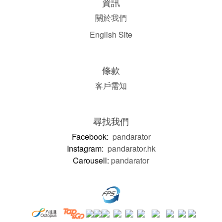
資訊
關於我們
English Site
條款
客戶需知
尋找我們
Facebook:
pandarator
Instagram:
pandarator.hk
Carousell:
pandarator