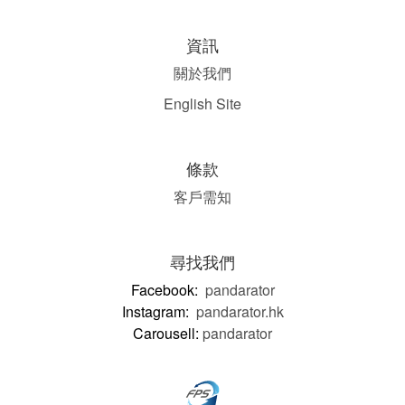
資訊
關於我們
English Site
條款
客戶需知
尋找我們
Facebook:
pandarator
Instagram:
pandarator.hk
Carousell:
pandarator