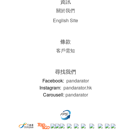
資訊
關於我們
English Site
條款
客戶需知
尋找我們
Facebook:
pandarator
Instagram:
pandarator.hk
Carousell:
pandarator