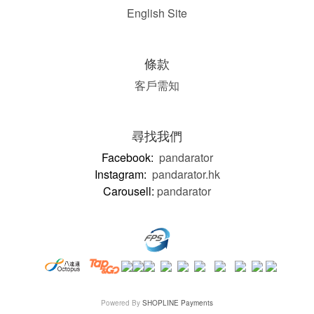
English Site
條款
客戶需知
尋找我們
Facebook:
pandarator
Instagram:
pandarator.hk
Carousell:
pandarator
Powered By
SHOPLINE Payments