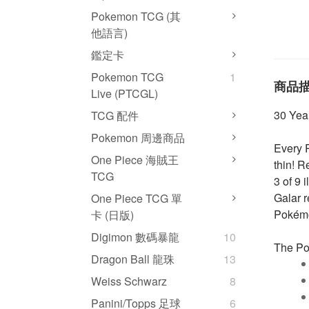
Pokemon TCG (其
他語言)
鑑定卡
Pokemon TCG
1
商品
Live (PTCGL)
30 Year
TCG 配件
Pokemon 周邊商品
Every P
One Piece 海賊王
thin! 
TCG
3 of 9 
Galar r
One Piece TCG 單
Pokémo
卡 (日版)
Digimon 數碼暴龍
10
The Pok
Dragon Ball 龍珠
13
Weiss Schwarz
8
Panini/Topps 足球
6