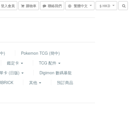
登入會員
購物車
聯絡我們
繁體中文
$ HKD
繁中)
Pokemon TCG (簡中)
鑑定卡
TCG 配件
G 單卡 (日版)
Digimon 數碼暴龍
BRICK
其他
預訂商品