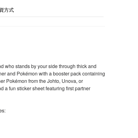
貨方式
end who stands by your side through thick and
iner and Pokémon with a booster pack containing
artner Pokémon from the Johto, Unova, or
 fun sticker sheet featuring first partner
es: