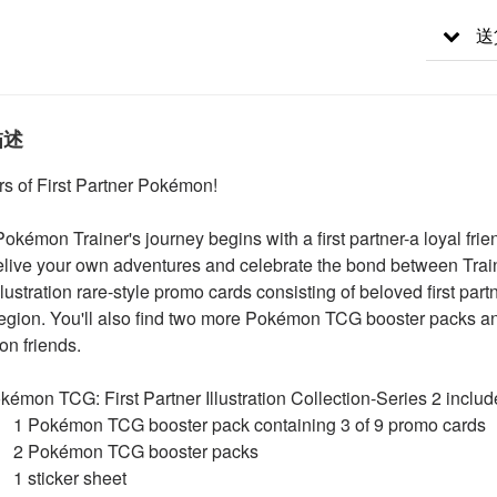
送
描述
s of First Partner Pokémon!
okémon Trainer's journey begins with a first partner-a loyal fri
Relive your own adventures and celebrate the bond between Tra
illustration rare-style promo cards consisting of beloved first p
egion. You'll also find two more Pokémon TCG booster packs and a
n friends.
émon TCG: First Partner Illustration Collection-Series 2 includ
1 Pokémon TCG booster pack containing 3 of 9 promo cards
2 Pokémon TCG booster packs
1 sticker sheet