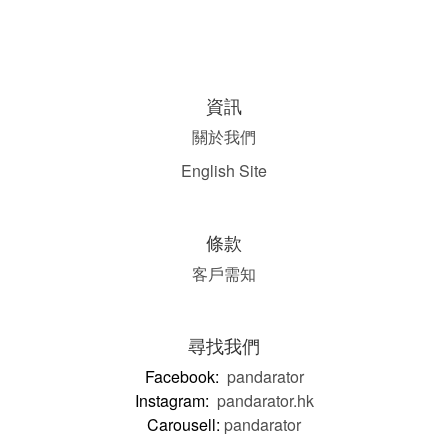
資訊
關於我們
English Site
條款
客戶需知
尋找我們
Facebook:
pandarator
Instagram:
pandarator.hk
Carousell:
pandarator