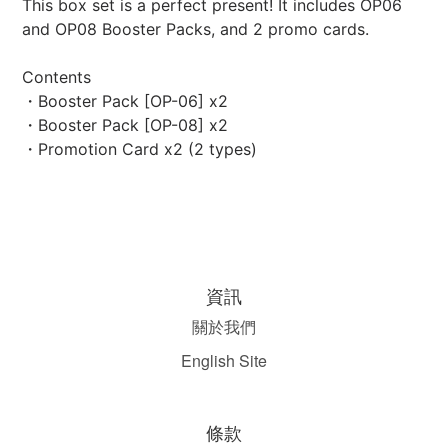
This box set is a perfect present! It includes OP06
and OP08 Booster Packs, and 2 promo cards.
Contents
・Booster Pack [OP-06] x2
・Booster Pack [OP-08] x2
・Promotion Card x2 (2 types)
資訊
關於我們
English Site
條款