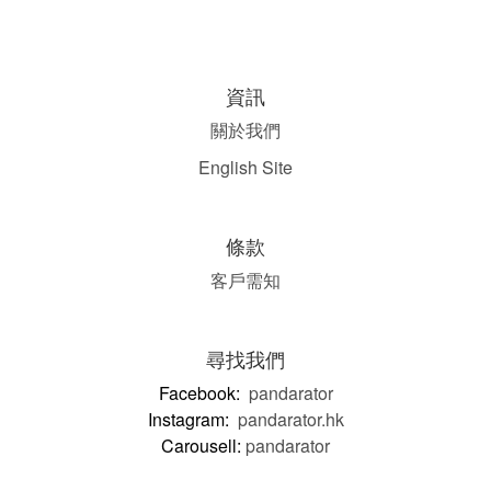
資訊
關於我們
English Site
條款
客戶需知
尋找我們
Facebook:
pandarator
Instagram:
pandarator.hk
Carousell:
pandarator