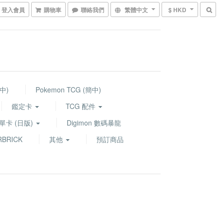
登入會員
購物車
聯絡我們
繁體中文
$ HKD
繁中)
Pokemon TCG (簡中)
鑑定卡
TCG 配件
G 單卡 (日版)
Digimon 數碼暴龍
BRICK
其他
預訂商品