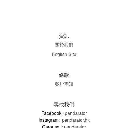
資訊
關於我們
English Site
條款
客戶需知
尋找我們
Facebook:
pandarator
Instagram:
pandarator.hk
Carousell:
pandarator