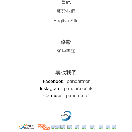
資訊
關於我們
English Site
條款
客戶需知
尋找我們
Facebook:
pandarator
Instagram:
pandarator.hk
Carousell:
pandarator