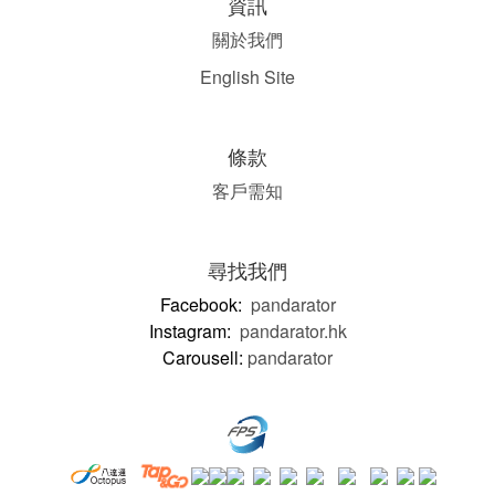
資訊
關於我們
English Site
條款
客戶需知
尋找我們
Facebook:
pandarator
Instagram:
pandarator.hk
Carousell:
pandarator