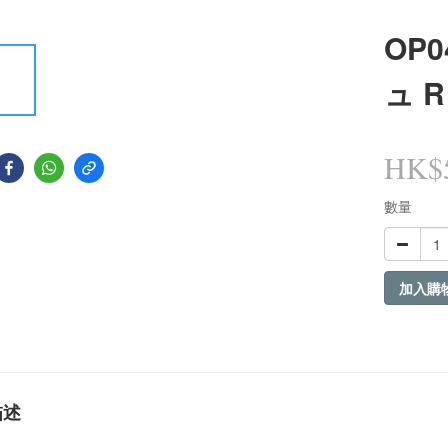
OP
ュ R
HK$5
數量
加入購
描述