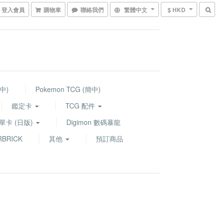
登入會員
購物車
聯絡我們
繁體中文
$ HKD
繁中)
Pokemon TCG (簡中)
鑑定卡
TCG 配件
G 單卡 (日版)
Digimon 數碼暴龍
BRICK
其他
預訂商品