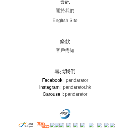
資訊
關於我們
English Site
條款
客戶需知
尋找我們
Facebook:
pandarator
Instagram:
pandarator.hk
Carousell:
pandarator