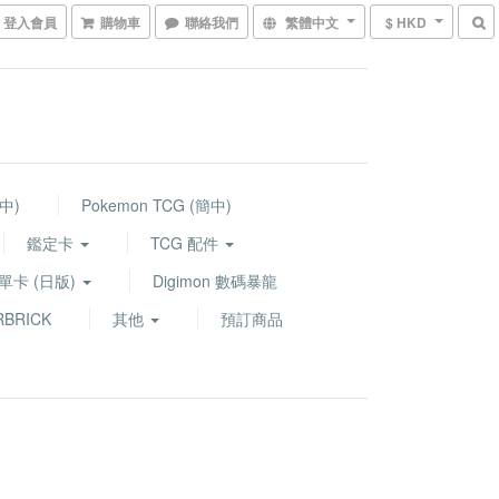
登入會員
購物車
聯絡我們
繁體中文
$ HKD
繁中)
Pokemon TCG (簡中)
鑑定卡
TCG 配件
G 單卡 (日版)
Digimon 數碼暴龍
BRICK
其他
預訂商品