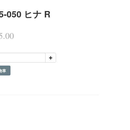
5-050 ヒナ R
.00
物車