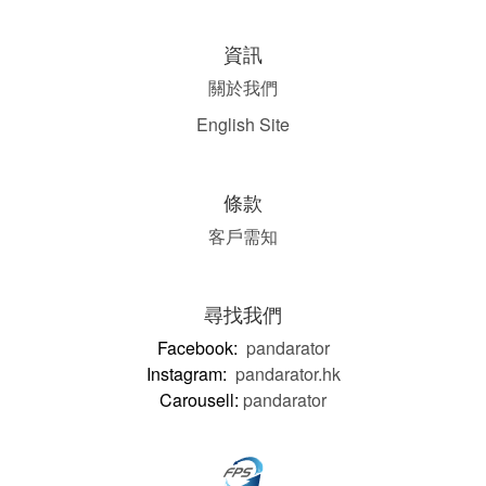
資訊
關於我們
English Site
條款
客戶需知
尋找我們
Facebook:
pandarator
Instagram:
pandarator.hk
Carousell:
pandarator