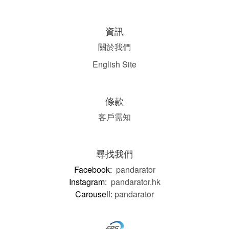
資訊
關於我們
English Site
條款
客戶需知
尋找我們
Facebook:
pandarator
Instagram:
pandarator.hk
Carousell:
pandarator