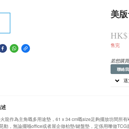
美版
HK$1
售完
若想購買
聯絡我
送
描述
以噴火龍作為主角嘅多用途墊，61 x 34 cm嘅size足夠擺放坊間
晃動，無論擺喺office或者屋企做枱墊/鍵盤墊，定係用嚟做TC