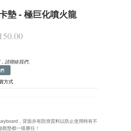
卡墊 - 極巨化噴火龍
50.00
，請聯絡我們。
們
貨方式
所有keyboard，背面亦有防滑質料以防止使用時有不
G遊戲墊都一樣勝任！