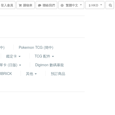
登入會員
購物車
聯絡我們
繁體中文
$ HKD
繁中)
Pokemon TCG (簡中)
鑑定卡
TCG 配件
G 單卡 (日版)
Digimon 數碼暴龍
BRICK
其他
預訂商品