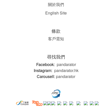
關於我們
English Site
條款
客戶需知
尋找我們
Facebook:
pandarator
Instagram:
pandarator.hk
Carousell:
pandarator