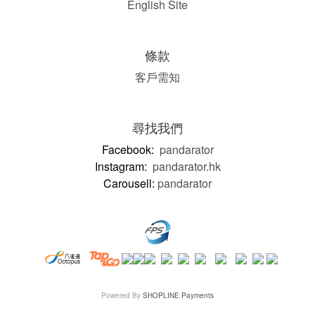
English Site
條款
客戶需知
尋找我們
Facebook:
pandarator
Instagram:
pandarator.hk
Carousell:
pandarator
Powered By
SHOPLINE Payments