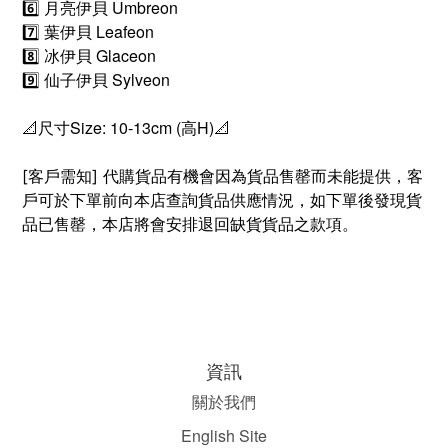
6️⃣ 月亮伊貝 Umbreon
7️⃣ 葉伊貝 Leafeon
8️⃣ 冰伊貝 Glaceon
9️⃣ 仙子伊貝 Sylveon
📐尺寸Size: 10-13cm (高H)📐
[客戶需知] 代購貨品有機會因為
貨品售罄而未能提供，
客
戶可於下單前向本店查詢貨品供應情況
，如
下單後發現
貨
品已售罄
，本店將會安排退回缺貨貨品之款項。
資訊
關於我們
English Site