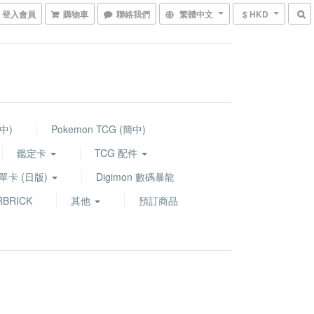
登入會員
購物車
聯絡我們
繁體中文
$ HKD
繁中)
Pokemon TCG (簡中)
鑑定卡
TCG 配件
G 單卡 (日版)
Digimon 數碼暴龍
BRICK
其他
預訂商品