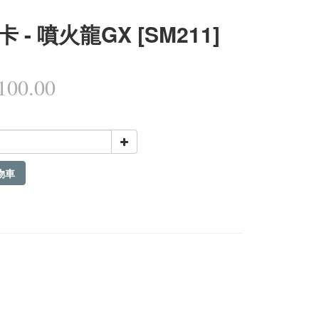
 - 噴火龍GX [SM211]
00.00
物車