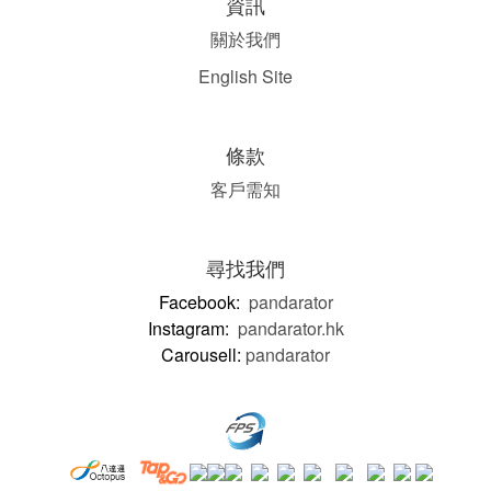
資訊
關於我們
English Site
條款
客戶需知
尋找我們
Facebook:
pandarator
Instagram:
pandarator.hk
Carousell:
pandarator