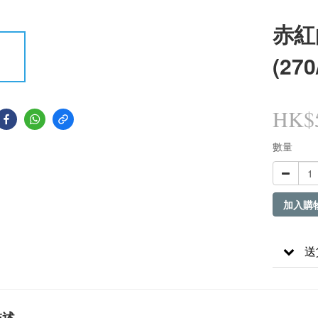
赤紅
(270
HK$5
數量
加入購
送
描述