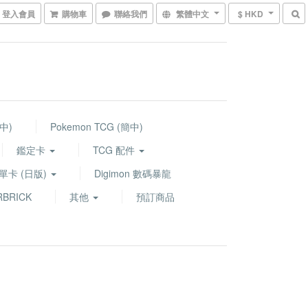
登入會員
購物車
聯絡我們
繁體中文
$ HKD
繁中)
Pokemon TCG (簡中)
鑑定卡
TCG 配件
G 單卡 (日版)
Digimon 數碼暴龍
BRICK
其他
預訂商品