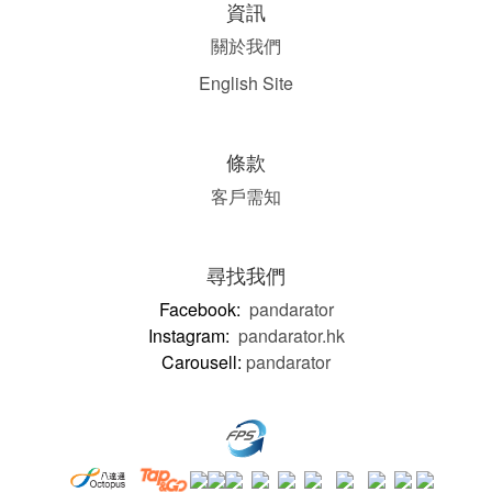
資訊
關於我們
English Site
條款
客戶需知
尋找我們
Facebook:
pandarator
Instagram:
pandarator.hk
Carousell:
pandarator