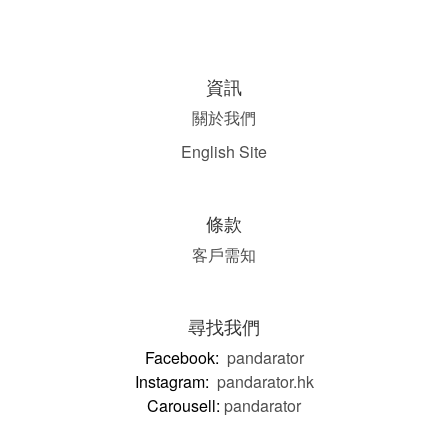
資訊
關於我們
English Site
條款
客戶需知
尋找我們
Facebook:
pandarator
Instagram:
pandarator.hk
Carousell:
pandarator