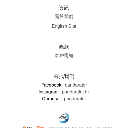
資訊
關於我們
English Site
條款
客戶需知
尋找我們
Facebook:
pandarator
Instagram:
pandarator.hk
Carousell:
pandarator