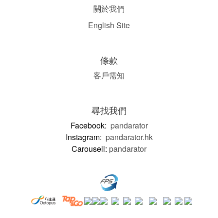
關於我們
English Site
條款
客戶需知
尋找我們
Facebook:
pandarator
Instagram:
pandarator.hk
Carousell:
pandarator