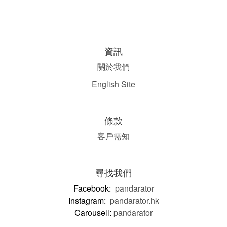
資訊
關於我們
English Site
條款
客戶需知
尋找我們
Facebook:
pandarator
Instagram:
pandarator.hk
Carousell:
pandarator