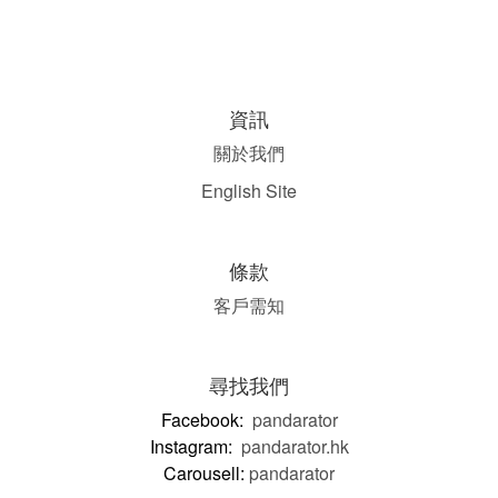
資訊
關於我們
English Site
條款
客戶需知
尋找我們
Facebook:
pandarator
Instagram:
pandarator.hk
Carousell:
pandarator