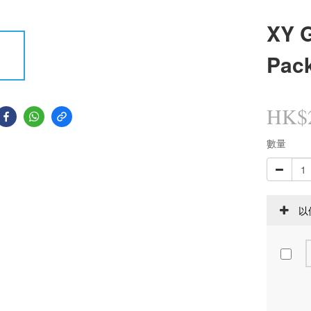
XY G
Pac
HK$2
數量
以