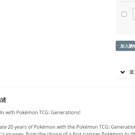
加入購
送
描述
On with Pokémon TCG: Generations!
ate 20 years of Pokémon with the Pokémon TCG: Generations
r's journey, from the choice of a first partner Pokémon to th