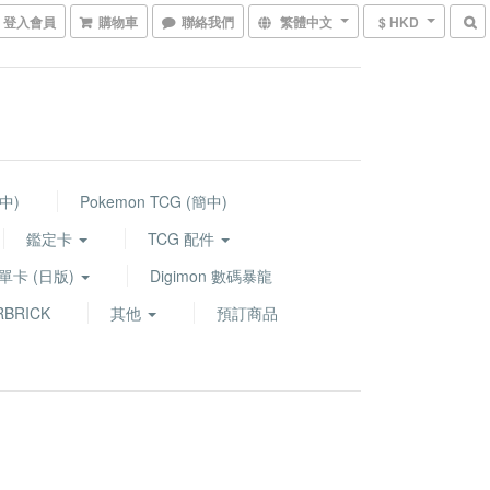
登入會員
購物車
聯絡我們
繁體中文
$ HKD
繁中)
Pokemon TCG (簡中)
鑑定卡
TCG 配件
G 單卡 (日版)
Digimon 數碼暴龍
BRICK
其他
預訂商品