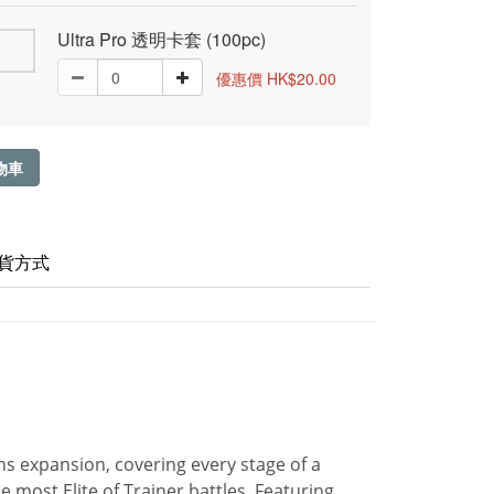
Ultra Pro 透明卡套 (100pc)
優惠價 HK$20.00
物車
貨方式
 expansion, covering every stage of a
e most Elite of Trainer battles. Featuring