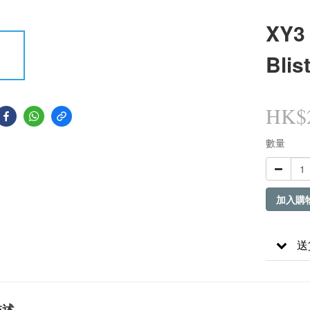
XY3 
Blis
HK$2
數量
加入購
送
描述