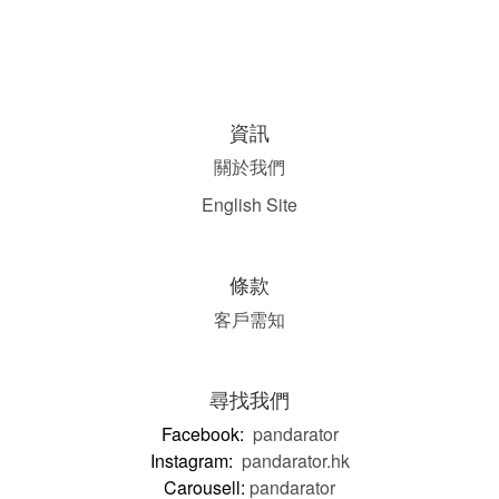
資訊
關於我們
English Site
條款
客戶需知
尋找我們
Facebook:
pandarator
Instagram:
pandarator.hk
Carousell:
pandarator