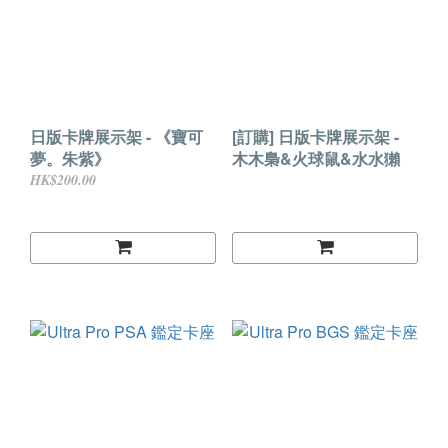
日版卡牌展示架 - 《寶可
[訂購] 日版卡牌展示架 -
夢。朱紫》
木木梟&火球鼠&水水獺
HK$200.00