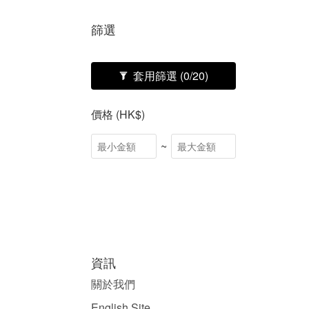
篩選
套用篩選
(0/20)
價格 (HK$)
~
資訊
關於我們
English Site