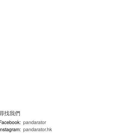
尋找我們
Facebook:
pandarator
Instagram:
pandarator.hk