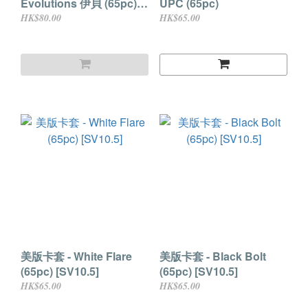
Evolutions 伊貝 (65pc)
UPC (65pc)
[SV8.5 SPC]
HK$80.00
HK$65.00
美版卡套 - White Flare
美版卡套 - Black Bolt
(65pc) [SV10.5]
(65pc) [SV10.5]
HK$65.00
HK$65.00